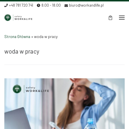
+48 781 720 741
8.00 - 18.00
biuro@workandlife.pl
Skip to content
Men
Strona Główna
»
woda w pracy
woda w pracy