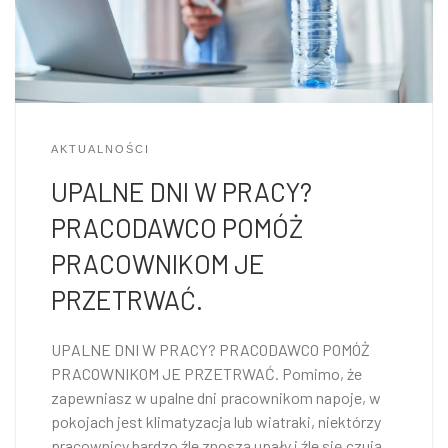
AKTUALNOŚCI
UPALNE DNI W PRACY?
PRACODAWCO POMÓŻ
PRACOWNIKOM JE
PRZETRWAĆ.
UPALNE DNI W PRACY? PRACODAWCO POMÓŻ
PRACOWNIKOM JE PRZETRWAĆ. Pomimo, że
zapewniasz w upalne dni pracownikom napoje, w
pokojach jest klimatyzacja lub wiatraki, niektórzy
pracownicy bardzo źle znoszą upały i źle się czują,