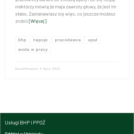
niektórzy mówią że maja zawroty głowy, że jest im
słabo. Zastanawiasz się więc, co jeszcze możesz
zrobić
[Więcej]
bhp
napoje
pracodawca
upał
woda w pracy
Opublikowano
5 lipca 2022
Usługi BHP i PPOŻ