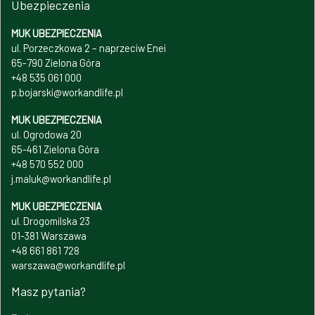
Ubezpieczenia
MUK UBEZPIECZENIA
ul. Porzeczkowa 2 – naprzeciw Enei
65-790 Zielona Góra
+48 535 061 000
p.bojarski@workandlife.pl
MUK UBEZPIECZENIA
ul. Ogrodowa 20
65-461 Zielona Góra
+48 570 552 000
j.maluk@workandlife.pl
MUK UBEZPIECZENIA
ul. Drogomilska 23
01-381 Warszawa
+48 661 861 728
warszawa@workandlife.pl
Masz pytania?