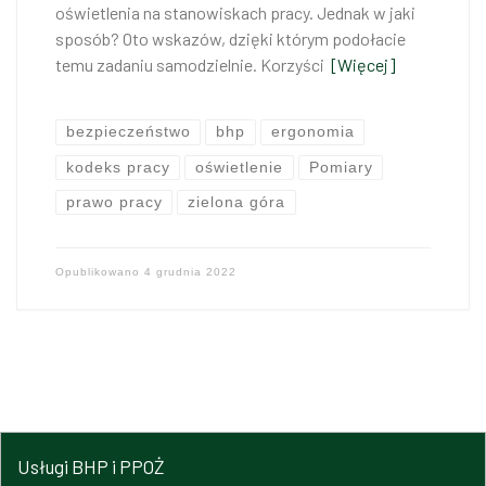
oświetlenia na stanowiskach pracy. Jednak w jaki
sposób? Oto wskazów, dzięki którym podołacie
temu zadaniu samodzielnie. Korzyści
[Więcej]
bezpieczeństwo
bhp
ergonomia
kodeks pracy
oświetlenie
Pomiary
prawo pracy
zielona góra
Opublikowano
4 grudnia 2022
Usługi BHP i PPOŻ