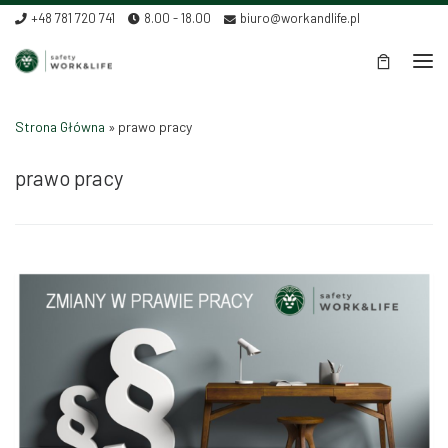
+48 781 720 741
8.00 - 18.00
biuro@workandlife.pl
Skip to content
Men
Strona Główna
»
prawo pracy
prawo pracy