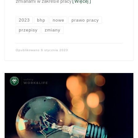
zmianami w zakresie pracy
[Więcej]
2023
bhp
nowe
prawo pracy
przepisy
zmiany
Opublikowano
6 stycznia 2023