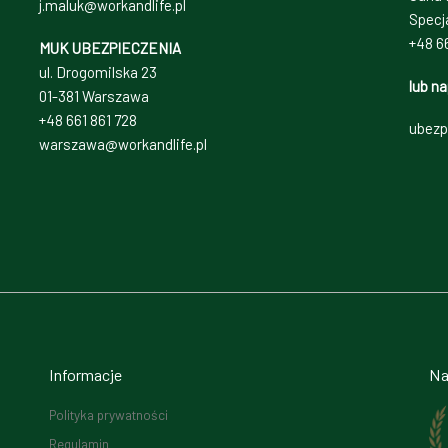
j.maluk@workandlife.pl
Specj
+48 66
MUK UBEZPIECZENIA
ul. Drogomilska 23
lub na
01-381 Warszawa
+48 661 861 728
ubezp
warszawa@workandlife.pl
Informacje
Na
Polityka prywatności
Regulamin