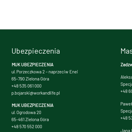
Ubezpieczenia
Mas
MUK UBEZPIECZENIA
Zadz
ul. Porzeczkowa 2 – naprzeciw Enei
Aleks
65-790 Zielona Góra
Specj
+48 535 061 000
+48 6
p.bojarski@workandlife.pl
Paweł
MUK UBEZPIECZENIA
Specja
ul. Ogrodowa 20
+48 5
65-461 Zielona Góra
+48 570 552 000
Jana 