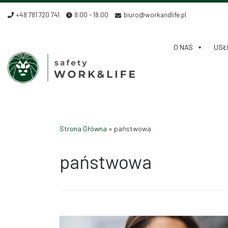
Skip to content
+48 781 720 741
8.00 - 18.00
biuro@workandlife.pl
O NAS
USŁU
Strona Główna
»
państwowa
państwowa