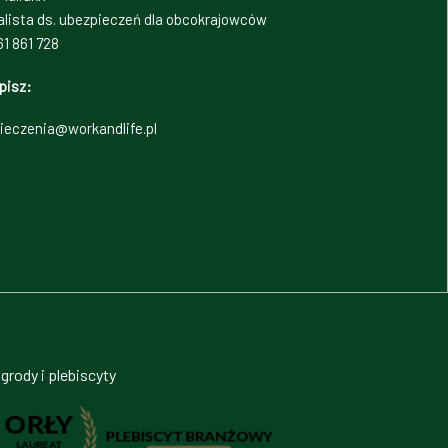
alista ds. ubezpieczeń dla obcokrajowców
1 861 728
pisz:
ieczenia@workandlife.pl
grody i plebiscyty