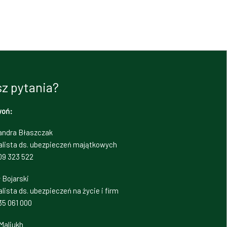
z pytania?
woń:
andra Błaszczak
alista ds. ubezpieczeń majątkowych
09 323 522
 Bojarski
lista ds. ubezpieczeń na życie i firm
35 061 000
Maliukh