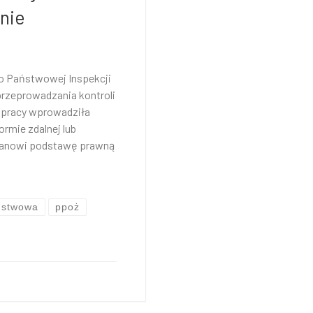
nie
 o Państwowej Inspekcji
przeprowadzania kontroli
a pracy wprowadziła
rmie zdalnej lub
 stanowi podstawę prawną
ństwowa
ppoż