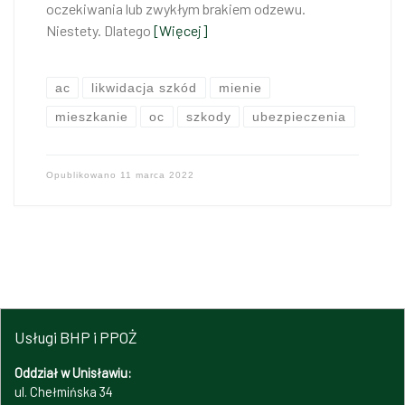
oczekiwania lub zwykłym brakiem odzewu.
Niestety. Dlatego
[Więcej]
ac
likwidacja szkód
mienie
mieszkanie
oc
szkody
ubezpieczenia
Opublikowano
11 marca 2022
Usługi BHP i PPOŻ
Oddział w Unisławiu:
ul. Chełmińska 34