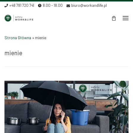
+48 781 720 741
8.00 - 18.00
biuro@workandlife.pl
Skip to content
Men
Strona Główna
»
mienie
mienie