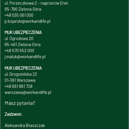
ul. Porzeczkowa 2 – naprzeciw Enei
65-790 Zielona Góra
+48 535 061 000
p.bojarski@workandlife.pl
MUK UBEZPIECZENIA
ul. Ogrodowa 20
65-461 Zielona Góra
+48 570 552 000
j.maluk@workandlife.pl
MUK UBEZPIECZENIA
ul. Drogomilska 23
01-381 Warszawa
+48 661 861 728
warszawa@workandlife.pl
Masz pytania?
Zadzwoń:
Aleksandra Błaszczak