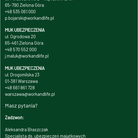
65-790 Zielona Góra
+48 535 061 000
p.bojarski@workandlife.pl
MUK UBEZPIECZENIA
ul. Ogrodowa 20
65-461 Zielona Góra
+48 570 552 000
j.maluk@workandlife.pl
MUK UBEZPIECZENIA
ul. Drogomilska 23
01-381 Warszawa
+48 661 861 728
warszawa@workandlife.pl
Masz pytania?
Zadzwoń:
Aleksandra Błaszczak
Specjalista ds. ubezpieczeń majątkowych