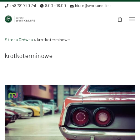
+48 781 720 741
8.00 - 18.00
biuro@workandlife.pl
Skip to content
Men
Strona Główna
»
krotkoterminowe
krotkoterminowe