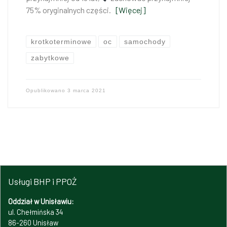
75% oryginalnych części.
[Więcej]
krotkoterminowe
oc
samochody
zabytkowe
Opublikowano
3 marca 2021
Usługi BHP i PPOŻ
Oddział w Unisławiu:
ul. Chełmińska 34
86-260 Unisław