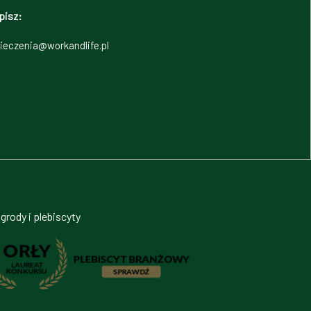
pisz:
ieczenia@workandlife.pl
grody i plebiscyty