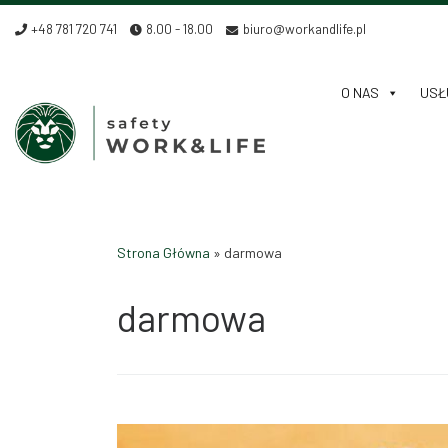
Skip to content
+48 781 720 741
8.00 - 18.00
biuro@workandlife.pl
O NAS
USŁU
Strona Główna
»
darmowa
darmowa