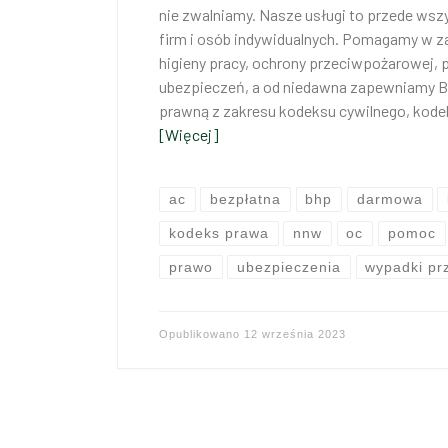
nie zwalniamy. Nasze usługi to przede wsz
firm i osób indywidualnych. Pomagamy w z
higieny pracy, ochrony przeciwpożarowej,
ubezpieczeń, a od niedawna zapewniam
prawną z zakresu kodeksu cywilnego, kode
[Więcej]
ac
bezpłatna
bhp
darmowa
kodeks prawa
nnw
oc
pomoc
prawo
ubezpieczenia
wypadki pr
Opublikowano
12 września 2023