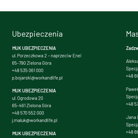
Ubezpieczenia
Mas
MUK UBEZPIECZENIA
Zadz
ul. Porzeczkowa 2 – naprzeciw Enei
Aleks
65-790 Zielona Góra
Specj
+48 535 061 000
+48 6
p.bojarski@workandlife.pl
Paweł
MUK UBEZPIECZENIA
Specja
ul. Ogrodowa 20
+48 5
65-461 Zielona Góra
+48 570 552 000
Jana 
j.maluk@workandlife.pl
Specj
+48 66
MUK UBEZPIECZENIA