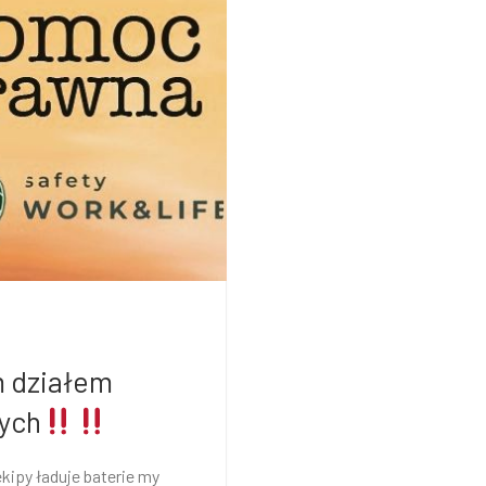
m działem
ych
kipy ładuje baterie my