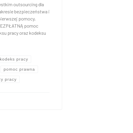
ystkim outsourcing dla
akresie bezpieczeństwa i
 pierwszej pomocy,
y BEZPŁATNĄ pomoc
ksu pracy oraz kodeksu
kodeks pracy
pomoc prawna
zy pracy