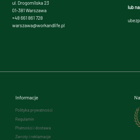
ul. Drogomilska 23
lub na
01-381 Warszawa
+48 661 861 728
ubezp
warszawa@workandlife.pl
Informacje
Na
Polityka prywatności
Regulamin
Płatności i dostawa
Zwroty i reklamacje