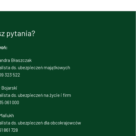
z pytania?
woń:
andra Błaszczak
alista ds. ubezpieczeń majątkowych
09 323 522
 Bojarski
lista ds. ubezpieczeń na życie i firm
35 061 000
Maliukh
alista ds. ubezpieczeń dla obcokrajowców
1 861 728