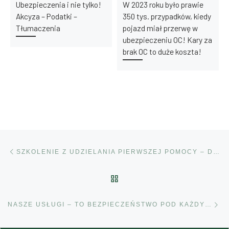
Ubezpieczenia i nie tylko!
W 2023 roku było prawie
Akcyza – Podatki –
350 tys. przypadków, kiedy
Tłumaczenia
pojazd miał przerwę w
ubezpieczeniu OC! Kary za
brak OC to duże koszta!
Przeglądanie Wpisów
Poprzedni post
SZKOLENIE Z UDZIELANIA PIERWSZEJ POMOCY – DLA WSZYSTKICH! PROMOCJA!
POWRÓT DO LISTY POS
Na
NASZE USŁUGI – TO BEZPIECZEŃSTWO POD KAŻDYM WZGLĘDEM!