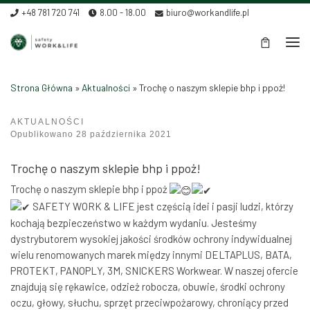
+48 781 720 741
8.00 - 18.00
biuro@workandlife.pl
Skip to content
Men
Strona Główna
»
Aktualności
»
Trochę o naszym sklepie bhp i ppoż!
AKTUALNOŚCI
Trochę o naszym sklepie bhp i ppoż!
Opublikowano
28 października 2021
Trochę o naszym sklepie bhp i ppoż!
Trochę o naszym sklepie bhp i ppoż
SAFETY WORK & LIFE jest częścią idei i pasji ludzi, którzy
kochają bezpieczeństwo w każdym wydaniu. Jesteśmy
dystrybutorem wysokiej jakości środków ochrony indywidualnej
wielu renomowanych marek między innymi DELTAPLUS, BATA,
PROTEKT, PANOPLY, 3M, SNICKERS Workwear. W naszej ofercie
znajdują się rękawice, odzież robocza, obuwie, środki ochrony
oczu, głowy, słuchu, sprzęt przeciwpożarowy, chroniący przed