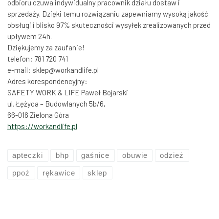
odbioru czuwa indywidualny pracownik działu dostaw i
sprzedaży. Dzięki temu rozwiązaniu zapewniamy wysoką jakość
obsługi i blisko 97% skuteczności wysyłek zrealizowanych przed
upływem 24h.
Dziękujemy za zaufanie!
telefon: 781 720 741
e-mail: sklep@workandlife.pl
Adres korespondencyjny:
SAFETY WORK & LIFE Paweł Bojarski
ul. Łężyca – Budowlanych 5b/6,
66-016 Zielona Góra
https://workandlife.pl
apteczki
bhp
gaśnice
obuwie
odzież
ppoż
rękawice
sklep