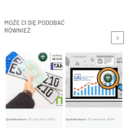
MOŻE CI SIĘ PODOBAĆ
RÓWNIEŻ
Opublikowano
31 stycznia 2021
Opublikowano
15 kwietnia 2024
Op