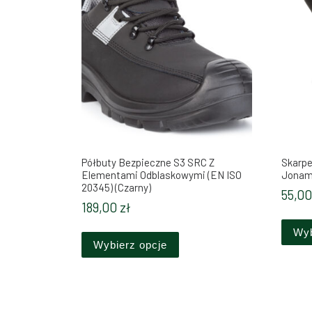
Półbuty Bezpieczne S3 SRC Z
Skarpe
Elementami Odblaskowymi (EN ISO
Jonami
20345) (Czarny)
55,0
189,00
zł
Ten produkt ma wiele wariant
Wyb
Wybierz opcje