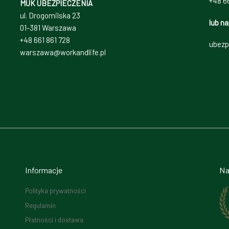
+48 66
MUK UBEZPIECZENIA
ul. Drogomilska 23
lub na
01-381 Warszawa
+48 661 861 728
ubezp
warszawa@workandlife.pl
Informacje
Na
Polityka prywatności
Regulamin
Płatności i dostawa