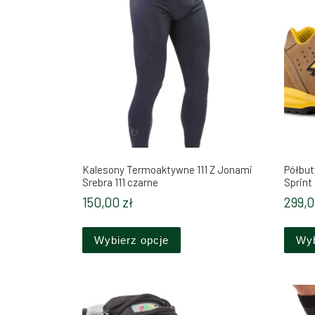
Kalesony Termoaktywne 111 Z Jonami
Półbut
Srebra 111 czarne
Sprint
150,00
zł
299,
Ten produkt ma wiele wariant
Wybierz opcje
Wyb