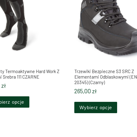
ty Termoaktywne Hard Work Z
Trzewiki Bezpieczne S3 SRC Z
 Srebra 111 CZARNE
Elementami Odblaskowymi (EN
20345) (Czarny)
0
zł
265,00
zł
Ten produkt ma wiele wariantów. Opcje można wybrać 
ów. Opcje można wybrać na stronie produktu
Ten produ
ierz opcje
Wybierz opcje