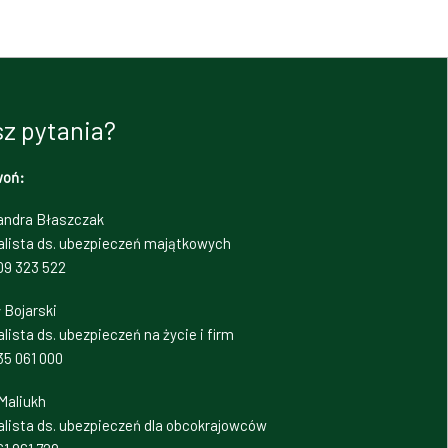
z pytania?
woń:
andra Błaszczak
alista ds. ubezpieczeń majątkowych
09 323 522
 Bojarski
lista ds. ubezpieczeń na życie i firm
35 061 000
Maliukh
alista ds. ubezpieczeń dla obcokrajowców