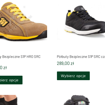
y Bezpieczne S1P HRO SRC
Półbuty Bezpieczne S1P SRC cz
289,00
zł
00
zł
Ten produ
ów. Opcje można wybrać na stronie produktu
Ten produkt ma wiele wariantów. Opcje można wybrać 
Wybierz opcje
ierz opcje