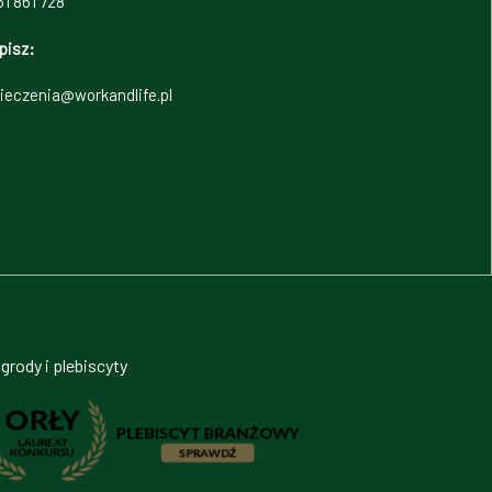
1 861 728
pisz:
ieczenia@workandlife.pl
grody i plebiscyty