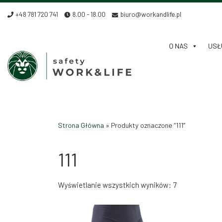
Skip to content
+48 781 720 741
8.00 - 18.00
biuro@workandlife.pl
O NAS
USŁU
Strona Główna
»
Produkty oznaczone “111”
111
Wyświetlanie wszystkich wyników: 7