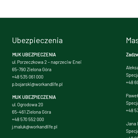
Ubezpieczenia
Mas
MUK UBEZPIECZENIA
Zadz
ul. Porzeczkowa 2 – naprzeciw Enei
Aleks
65-790 Zielona Góra
Specj
+48 535 061 000
+48 6
p.bojarski@workandlife.pl
Paweł
MUK UBEZPIECZENIA
Specja
ul. Ogrodowa 20
+48 5
65-461 Zielona Góra
+48 570 552 000
Jana 
j.maluk@workandlife.pl
Specj