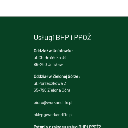
Usługi BHP i PPOŻ
Oddział w Unisławiu:
ul. Chełmińska 34
86-260 Unisław
Oddział w Zielonej Górze:
ul. Porzeczkowa 2
65-790 Zielona Góra
biuro@workandlife.pl
sklep@workandlife.pl
Pytania z zakresu usług BHP i PPOŻ?