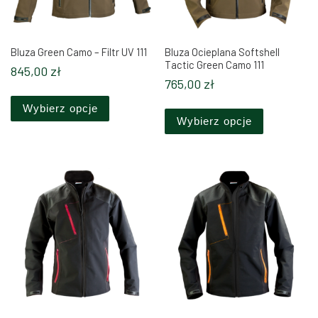
Bluza Green Camo – Filtr UV 111
Bluza Ocieplana Softshell
Tactic Green Camo 111
845,00
zł
765,00
zł
Ten produkt ma wiele wariantów. Opcje można 
Ten produkt
Wybierz opcje
Wybierz opcje