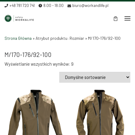
+48 781 720 741
8.00 - 18.00
biuro@workandlife.pl
Skip to content
Men
Strona Główna
»
Atrybut produktu: Rozmiar
»
M/170-176/92-100
M/170-176/92-100
Wyświetlanie wszystkich wyników: 9