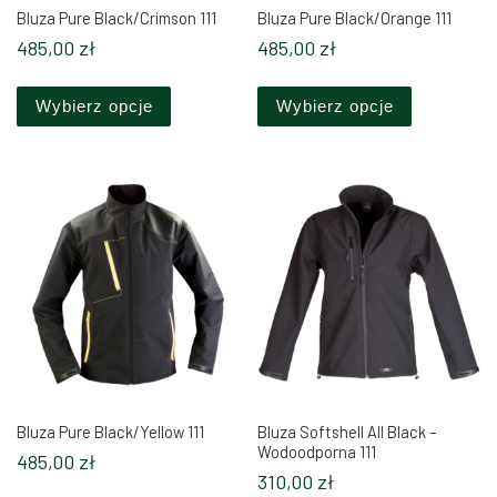
Bluza Pure Black/Crimson 111
Bluza Pure Black/Orange 111
485,00
zł
485,00
zł
Ten produkt ma wiele wariantów. Opcje można 
Ten produkt
Wybierz opcje
Wybierz opcje
Bluza Pure Black/Yellow 111
Bluza Softshell All Black –
Wodoodporna 111
485,00
zł
310,00
zł
Ten produkt ma wiele wariantów. Opcje można 