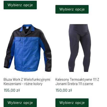
Ten produkt
Wybierz opcje
Wybierz opcje
Bluza Work Z Wielofunkcyjnymi
Kalesony Termoaktywne 111 Z
Kieszeniami – różne kolory
Jonami Srebra 111 czarne
155,00
zł
150,00
zł
Ten produkt ma wiele wariantów. Opcje można 
Ten produkt
Wybierz opcje
Wybierz opcje