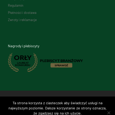
Regulamin
Płatności i dostawa
Zwroty i reklamacje
Nagrody i plebiscyty
© 2026
SAFETY WORK & LIFE
–
Wszelkie prawa zastrzeżone
Ta strona korzysta z ciasteczek aby świadczyć usługi na
Strona internetowa
Grupa
najwyższym poziomie. Dalsze korzystanie ze strony oznacza,
że zgadzasz się na ich użycie.