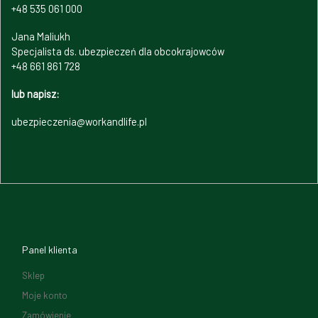
+48 535 061 000
Jana Maliukh
Specjalista ds. ubezpieczeń dla obcokrajowców
+48 661 861 728
lub napisz:
ubezpieczenia@workandlife.pl
Panel klienta
Sklep
Moje konto
Zamówienie