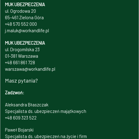
MUK UBEZPIECZENIA
ul. Ogrodowa 20
65-461 Zielona Góra
+48 570 552 000
j.maluk@workandlife.pl
MUK UBEZPIECZENIA
ul. Drogomilska 23
01-381 Warszawa
+48 661 861 728
warszawa@workandlife.pl
Masz pytania?
Zadzwoń:
Aleksandra Błaszczak
Specjalista ds. ubezpieczeń majątkowych
+48 609 323 522
Paweł Bojarski
Specjalista ds. ubezpieczeń na życie i firm