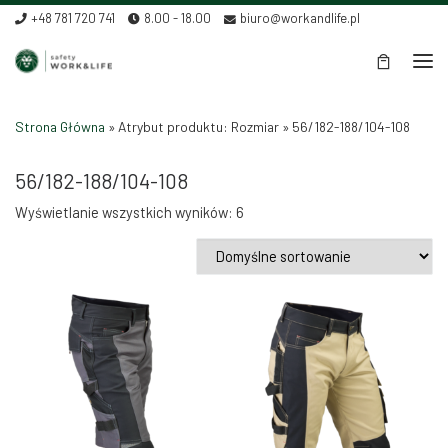
+48 781 720 741
8.00 - 18.00
biuro@workandlife.pl
Skip to content
Men
Strona Główna
»
Atrybut produktu: Rozmiar
»
56/182-188/104-108
56/182-188/104-108
Wyświetlanie wszystkich wyników: 6