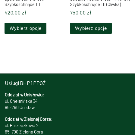
Szybkoschnące 111
Szybkoschnące 111 (Oliwka)
420,00
zł
750,00
zł
Ten produkt ma wiele wariantów. Opcje można 
Ten produkt
Wybierz opcje
Wybierz opcje
Usługi BHP i PPOŻ
Oddział w Unisławiu:
ul. Chełmińska 34
86-260 Unisław
Oddział w Zielonej Górze:
ul. Porzeczkowa 2
65-790 Zielona Góra