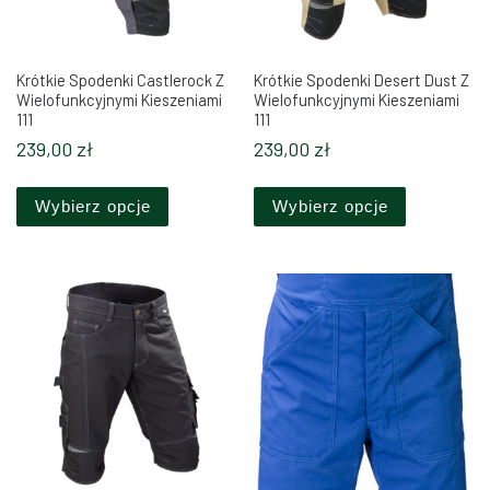
Krótkie Spodenki Castlerock Z
Krótkie Spodenki Desert Dust Z
Wielofunkcyjnymi Kieszeniami
Wielofunkcyjnymi Kieszeniami
111
111
239,00
zł
239,00
zł
Ten produkt ma wiele wariantów. Opcje można 
Ten produkt
Wybierz opcje
Wybierz opcje