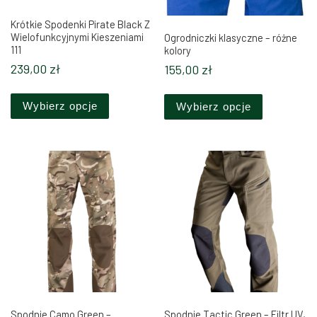
Krótkie Spodenki Pirate Black Z
Wielofunkcyjnymi Kieszeniami
Ogrodniczki klasyczne – różne
111
kolory
239,00
zł
155,00
zł
Ten produkt ma wiele wariantów. Opcje można 
Ten produkt
Wybierz opcje
Wybierz opcje
Spodnie Camo Green –
Spodnie Tactic Green – Filtr UV,