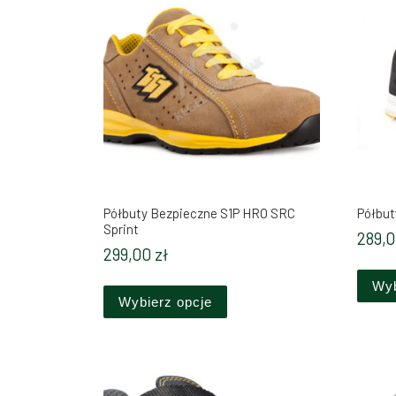
Półbuty Bezpieczne S1P HRO SRC
Półbut
Sprint
289,
299,00
zł
Ten produkt ma wiele wariant
Wyb
Wybierz opcje