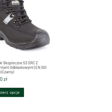
ki Bezpieczne S3 SRC Z
ntami Odblaskowymi (EN ISO
 (Czarny)
ów. Opcje można wybrać na stronie produktu
00
zł
Ten produkt ma wiele wariantów. Opcje można wybrać 
ierz opcje