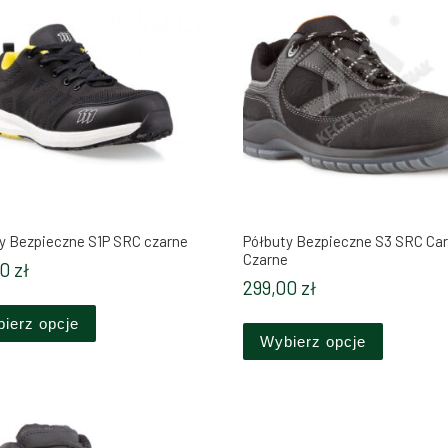
y Bezpieczne S1P SRC czarne
Półbuty Bezpieczne S3 SRC Ca
Czarne
00
zł
299,00
zł
Ten produkt ma wiele wariantów. Opcje można wybrać 
ów. Opcje można wybrać na stronie produktu
Ten produ
ierz opcje
Wybierz opcje