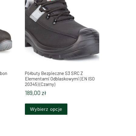
rbon
Półbuty Bezpieczne S3 SRC Z
Elementami Odblaskowymi (EN ISO
20345) (Czarny)
na stronie produktu
189,00
zł
kt ma wiele wariantów. Opcje można wybrać na stronie produktu
Ten produkt ma wiele wariantów. O
Wybierz opcje