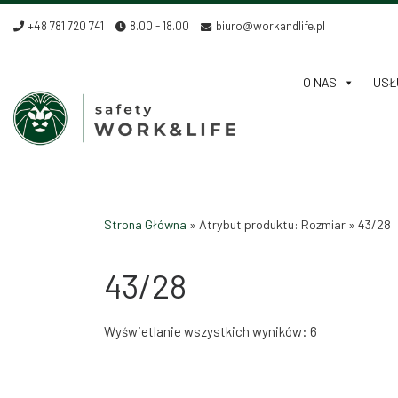
Skip to content
+48 781 720 741
8.00 - 18.00
biuro@workandlife.pl
O NAS
USŁU
Strona Główna
»
Atrybut produktu: Rozmiar
»
43/28
43/28
Wyświetlanie wszystkich wyników: 6