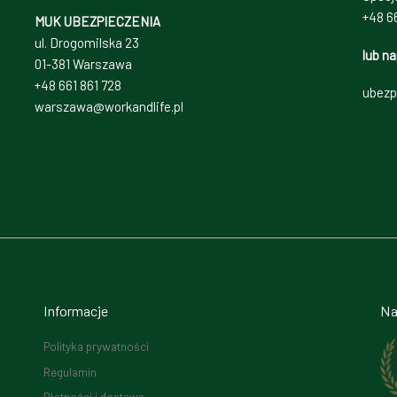
+48 66
MUK UBEZPIECZENIA
ul. Drogomilska 23
lub na
01-381 Warszawa
+48 661 861 728
ubezp
warszawa@workandlife.pl
Informacje
Na
Polityka prywatności
Regulamin
Płatności i dostawa