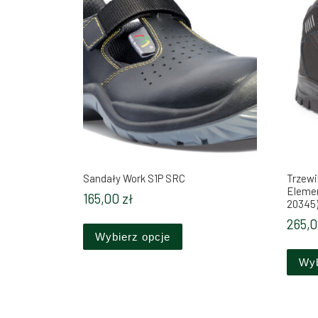
Sandały Work S1P SRC
Trzewi
Eleme
165,00
zł
20345)
Ten produkt ma wiele wariant
265,
Wybierz opcje
Wyb