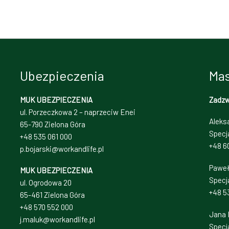
Ubezpieczenia
Mas
MUK UBEZPIECZENIA
Zadz
ul. Porzeczkowa 2 – naprzeciw Enei
Aleks
65-790 Zielona Góra
Specj
+48 535 061 000
+48 6
p.bojarski@workandlife.pl
Paweł
MUK UBEZPIECZENIA
Specja
ul. Ogrodowa 20
+48 5
65-461 Zielona Góra
+48 570 552 000
Jana 
j.maluk@workandlife.pl
Specj