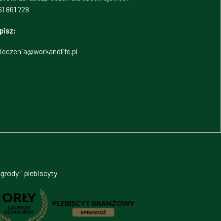
1 861 728
pisz:
ieczenia@workandlife.pl
grody i plebiscyty