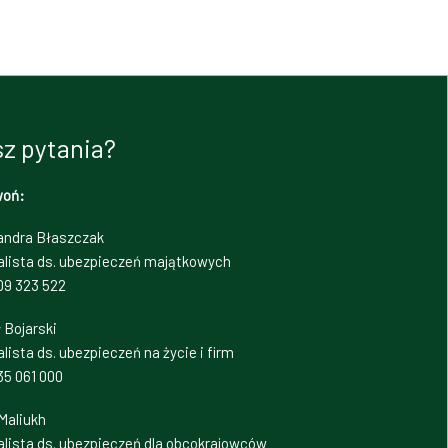
z pytania?
woń:
andra Błaszczak
alista ds. ubezpieczeń majątkowych
09 323 522
 Bojarski
lista ds. ubezpieczeń na życie i firm
35 061 000
Maliukh
alista ds. ubezpieczeń dla obcokrajowców