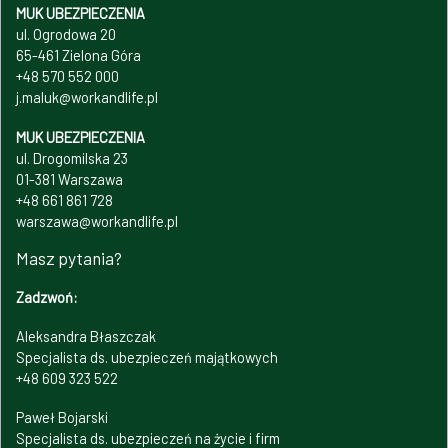
MUK UBEZPIECZENIA
ul. Ogrodowa 20
65-461 Zielona Góra
+48 570 552 000
j.maluk@workandlife.pl
MUK UBEZPIECZENIA
ul. Drogomilska 23
01-381 Warszawa
+48 661 861 728
warszawa@workandlife.pl
Masz pytania?
Zadzwoń:
Aleksandra Błaszczak
Specjalista ds. ubezpieczeń majątkowych
+48 609 323 522
Paweł Bojarski
Specjalista ds. ubezpieczeń na życie i firm