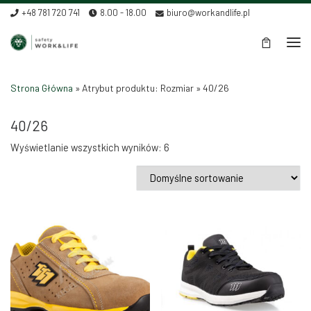
+48 781 720 741
8.00 - 18.00
biuro@workandlife.pl
Skip to content
Men
Strona Główna
»
Atrybut produktu: Rozmiar
»
40/26
40/26
Wyświetlanie wszystkich wyników: 6