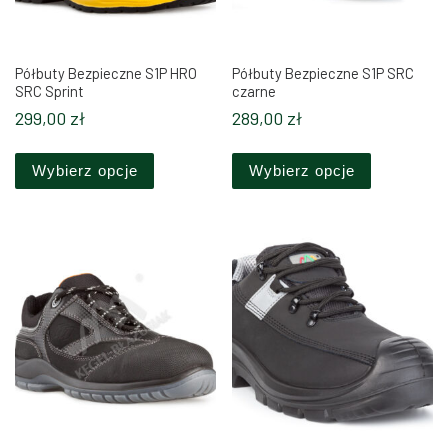
Półbuty Bezpieczne S1P HRO
Półbuty Bezpieczne S1P SRC
SRC Sprint
czarne
299,00
zł
289,00
zł
Ten produkt ma wiele wariantów. Opcje można 
Ten produkt
Wybierz opcje
Wybierz opcje