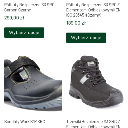
Półbuty Bezpieczne S3 SRC
Półbuty Bezpieczne S3 SRC Z
Carbon Czarne
Elementami Odblaskowymi (EN
ISO 20345) (Czarny)
299,00
zł
189,00
zł
Ten produkt ma wiele wariantów. Opcje można 
Ten produkt
Wybierz opcje
Wybierz opcje
Sandały Work S1P SRC
Trzewiki Bezpieczne S3 SRC Z
Elementami Odblaskowymi (EN