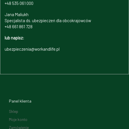
+48 535 061 000
Jana Maliukh
Specjalista ds. ubezpieczeń dla obcokrajowców
+48 661 861 728
lub napisz:
ubezpieczenia@workandlife.pl
Panel klienta
Sklep
Moje konto
Zamówienie