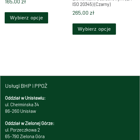
165,00
zł
ISO 20345) (Czarny)
Ten produkt ma wiele wariantów. Opcje można 
265,00
zł
Wybierz opcje
Ten produkt
Wybierz opcje
Usługi BHP i PPOŻ
Oddział w Unisławiu:
ul. Chełmińska 34
86-260 Unisław
Oddział w Zielonej Górze:
ul. Porzeczkowa 2
65-790 Zielona Góra