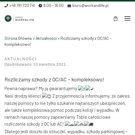
+48 781 720 741
8.00 - 18.00
biuro@workandlife.pl
Skip to content
Men
Strona Główna
»
Aktualności
»
Rozliczamy szkody z OC/AC –
kompleksowo!
AKTUALNOŚCI
Rozliczamy szkody z OC/AC – kompleksowo!
Opublikowano
10 kwietnia 2021
Rozliczamy szkody z OC/AC - kompleksowo!
Pewna naprawa? My ją gwarantujemy
Nasi drodzy klienci
Z przyjemnością informujemy, że zakres
naszej pomocy to nie tylko szukanie najtańszych ubezpieczeń,
ale także kompleksowa pomoc podczas kolizji i wypadku. W
ramach naszej pomocy zapewniamy Tobie całościowe
rozliczenie szkody z OC lub AC!
Dlatego jeśli doszło do stłuczki, wypadku, szkody parkingowej –