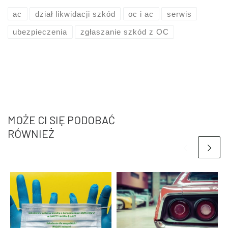
ac
dział likwidacji szkód
oc i ac
serwis
ubezpieczenia
zgłaszanie szkód z OC
MOŻE CI SIĘ PODOBAĆ
RÓWNIEŻ