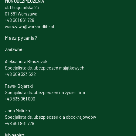
MUK UBEZPIECZENIA
ul. Drogomilska 23
01-381 Warszawa
+48 661 861 728
warszawa@workandlife.pl
Masz pytania?
Zadzwoń:
Aleksandra Błaszczak
Specjalista ds. ubezpieczeń majątkowych
+48 609 323 522
Paweł Bojarski
Specjalista ds. ubezpieczeń na życie i firm
+48 535 061 000
Jana Maliukh
Specjalista ds. ubezpieczeń dla obcokrajowców
+48 661 861 728
lub napisz: