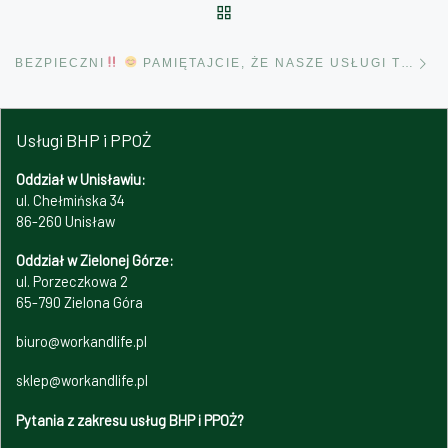
POWRÓT DO LISTY POS
Na
BEZPIECZNI
PAMIĘTAJCIE, ŻE NASZE USŁUGI TO TEŻ UBEZPIECZENIA
Usługi BHP i PPOŻ
Oddział w Unisławiu:
ul. Chełmińska 34
86-260 Unisław
Oddział w Zielonej Górze:
ul. Porzeczkowa 2
65-790 Zielona Góra
biuro@workandlife.pl
sklep@workandlife.pl
Pytania z zakresu usług BHP i PPOŻ?