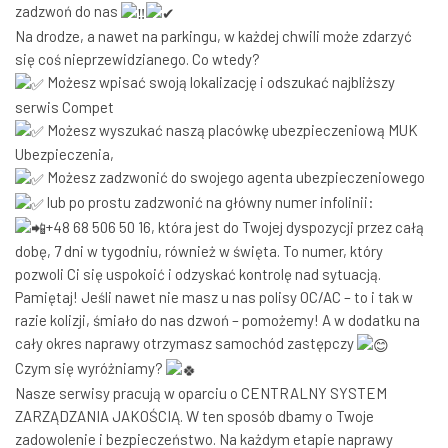
zadzwoń do nas
Na drodze, a nawet na parkingu, w każdej chwili może zdarzyć
się coś nieprzewidzianego. Co wtedy?
Możesz wpisać swoją lokalizację i odszukać najbliższy
serwis Compet
Możesz wyszukać naszą placówkę ubezpieczeniową MUK
Ubezpieczenia,
Możesz zadzwonić do swojego agenta ubezpieczeniowego
lub po prostu zadzwonić na główny numer infolinii:
+48 68 506 50 16, która jest do Twojej dyspozycji przez całą
dobę, 7 dni w tygodniu, również w święta. To numer, który
pozwoli Ci się uspokoić i odzyskać kontrolę nad sytuacją.
Pamiętaj! Jeśli nawet nie masz u nas polisy OC/AC – to i tak w
razie kolizji, śmiało do nas dzwoń – pomożemy! A w dodatku na
cały okres naprawy otrzymasz samochód zastępczy
Czym się wyróżniamy?
Nasze serwisy pracują w oparciu o CENTRALNY SYSTEM
ZARZĄDZANIA JAKOŚCIĄ. W ten sposób dbamy o Twoje
zadowolenie i bezpieczeństwo. Na każdym etapie naprawy