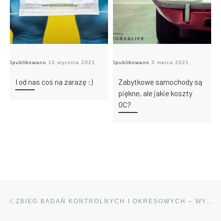
Opublikowano
10 stycznia 2021
Opublikowano
3 marca 2021
Op
I od nas coś na zarazę :)
Zabytkowe samochody są
piękne, ale jakie koszty
OC?
Przeglądanie Wpisów
Poprzedni post
ZBIEG BADAŃ KONTROLNYCH I OKRESOWYCH – WYJAŚNIAMY!