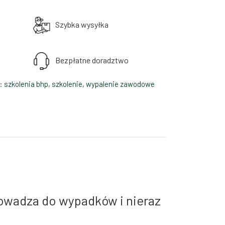
Szybka wysyłka
Bezpłatne doradztwo
i:
szkolenia bhp
,
szkolenie
,
wypalenie zawodowe
owadza do wypadków i nieraz