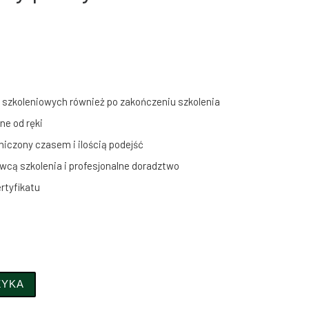
szkoleniowych również po zakończeniu szkolenia
e od ręki
iczony czasem i ilością podejść
wcą szkolenia i profesjonalne doradztwo
rtyfikatu
 jako przyczyna występowania wypadków przy pracy
ZYKA