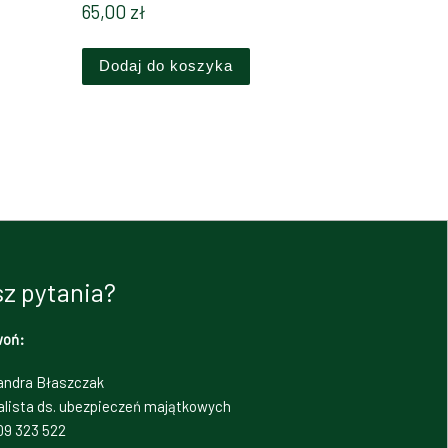
65,00
zł
Dodaj do koszyka
z pytania?
woń:
andra Błaszczak
alista ds. ubezpieczeń majątkowych
09 323 522