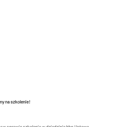
my na szkolenie!
r.w sprawie szkolenia w dziedzinie bhp Ustawa