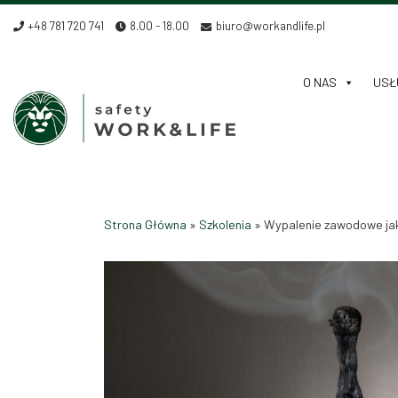
Skip to content
+48 781 720 741
8.00 - 18.00
biuro@workandlife.pl
O NAS
USŁU
Strona Główna
»
Szkolenia
»
Wypalenie zawodowe ja