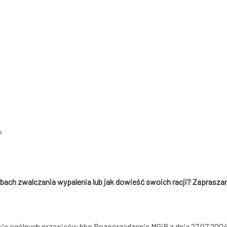
?
ach zwalczania wypalenia lub jak dowieść swoich racji? Zaprasza
wie ogólnych przepisów bhp Rozporządzenie MGiP z dnia 27.07.2004