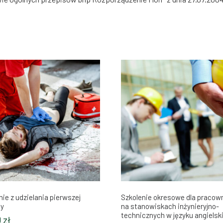
nie z udzielania pierwszej
Szkolenie okresowe dla pracow
y
na stanowiskach inżynieryjno-
technicznych w języku angiels
0
zł