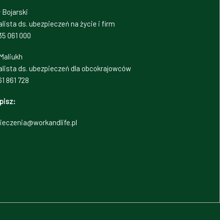
 Bojarski
lista ds. ubezpieczeń na życie i firm
35 061 000
Maliukh
alista ds. ubezpieczeń dla obcokrajowców
1 861 728
pisz:
ieczenia@workandlife.pl