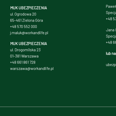
Paweł
MUK UBEZPIECZENIA
Specja
ul. Ogrodowa 20
+48 5
65-461 Zielona Góra
+48 570 552 000
Jana 
j.maluk@workandlife.pl
Specj
+48 66
MUK UBEZPIECZENIA
ul. Drogomilska 23
lub na
01-381 Warszawa
+48 661 861 728
ubezp
warszawa@workandlife.pl