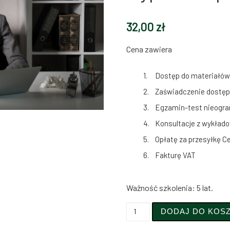
32,00
zł
Cena zawiera
Dostęp do materiałów 
Zaświadczenie dostępn
Egzamin-test nieogran
Konsultacje z wykłado
Opłatę za przesyłkę Ce
Fakturę VAT
Ważność szkolenia: 5 lat.
ilość Wypalenie zawodowe
DODAJ DO KOS