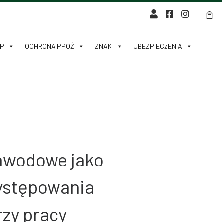
HP
OCHRONA PPOŻ
ZNAKI
UBEZPIECZENIA
awodowe jako
ystępowania
zy pracy