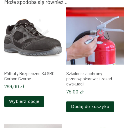
Może spodoba się również…
Półbuty Bezpieczne S3 SRC
Szkolenie z ochrony
Carbon Czarne
przeciwpożarowej i zasad
ewakuacji
299,00
zł
75,00
zł
Ten produkt ma wiele wariantów. Opcje można 
Wybierz opcje
Dodaj do koszyka