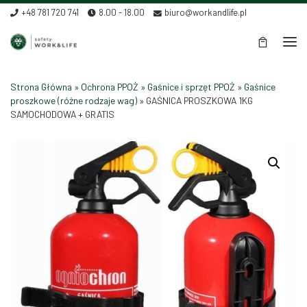
+48 781 720 741
8.00 - 18.00
biuro@workandlife.pl
Skip to content
Men
Strona Główna
»
Ochrona PPOŻ
»
Gaśnice i sprzęt PPOŻ
»
Gaśnice
proszkowe (różne rodzaje wag)
»
GAŚNICA PROSZKOWA 1KG
SAMOCHODOWA + GRATIS