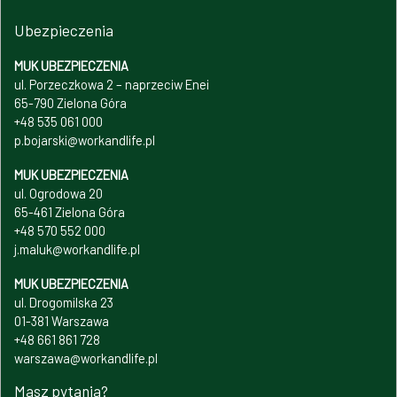
Ubezpieczenia
MUK UBEZPIECZENIA
ul. Porzeczkowa 2 – naprzeciw Enei
65-790 Zielona Góra
+48 535 061 000
p.bojarski@workandlife.pl
MUK UBEZPIECZENIA
ul. Ogrodowa 20
65-461 Zielona Góra
+48 570 552 000
j.maluk@workandlife.pl
MUK UBEZPIECZENIA
ul. Drogomilska 23
01-381 Warszawa
+48 661 861 728
warszawa@workandlife.pl
Masz pytania?