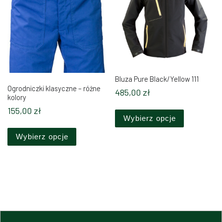
Bluza Pure Black/Yellow 111
Ogrodniczki klasyczne – różne
485,00
zł
kolory
Ten produkt
155,00
zł
Wybierz opcje
Ten produkt ma wiele wariantów. Opcje można 
Wybierz opcje