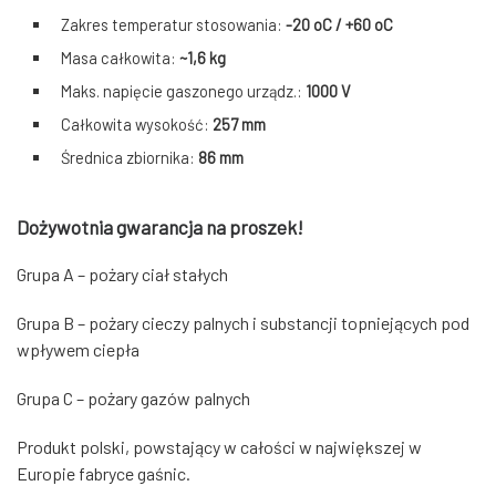
Zakres temperatur stosowania:
-20 oC / +60 oC
Masa całkowita:
~1,6 kg
Maks. napięcie gaszonego urządz.:
1000 V
Całkowita wysokość:
257 mm
Średnica zbiornika:
86 mm
Dożywotnia gwarancja
na proszek!
Grupa A – pożary ciał stałych
Grupa B – pożary cieczy palnych i substancji topniejących pod
wpływem ciepła
Grupa C – pożary gazów palnych
Produkt polski, powstający w całości w największej w
Europie fabryce gaśnic.