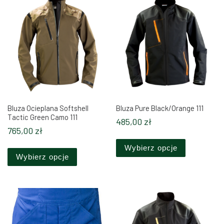
Bluza Ocieplana Softshell
Bluza Pure Black/Orange 111
Tactic Green Camo 111
485,00
zł
765,00
zł
Ten produkt
Ten produkt ma wiele wariantów. Opcje można 
Wybierz opcje
Wybierz opcje