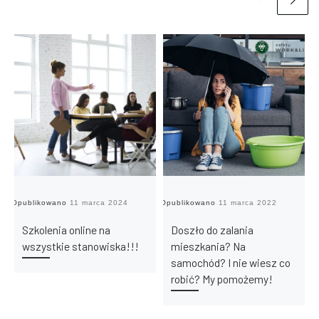
Opublikowano
11 marca 2024
Opublikowano
11 marca 2022
Op
Szkolenia online na
Doszło do zalania
wszystkie stanowiska!!!
mieszkania? Na
samochód? I nie wiesz co
robić? My pomożemy!