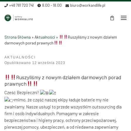
+48 781 720 741
8.00 - 18.00
biuro@workandlife.pl
Skip to content
Men
Strona Główna
»
Aktualności
»
Ruszyliśmy z nowym działem
darmowych porad prawnych
AKTUALNOŚCI
Ruszyliśmy z nowym działem darmowych porad prawnych
Opublikowano
12 września 2023
Ruszyliśmy z nowym działem darmowych porad
prawnych
Cześć Bezpieczni!
mimo, że część naszej ekipy ładuje baterie my nie
zwalniamy. Nasze usługi to przede wszystkim outsourcing dla
firm i osób indywidualnych. Pomagamy w zakresie
bezpieczeństwa i higieny pracy, ochrony przeciwpożarowej,
pierwszej pomocy, ubezpieczeń, a od niedawna zapewniamy