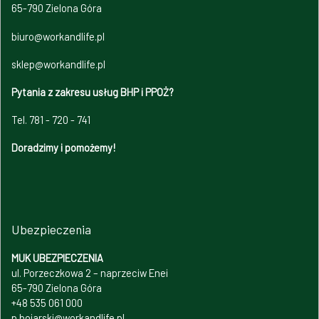
65-790 Zielona Góra
biuro@workandlife.pl
sklep@workandlife.pl
Pytania z zakresu usług BHP i PPOŻ?
Tel. 781 - 720 - 741
Doradzimy i pomożemy!
Ubezpieczenia
MUK UBEZPIECZENIA
ul. Porzeczkowa 2 – naprzeciw Enei
65-790 Zielona Góra
+48 535 061 000
p.bojarski@workandlife.pl