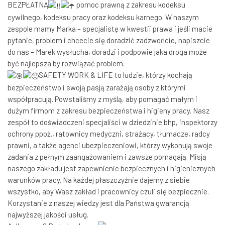
BEZPŁATNĄ
pomoc prawną z zakresu kodeksu
cywilnego, kodeksu pracy oraz kodeksu karnego. W naszym
zespole mamy Marka – specjalistę w kwestii prawa i jeśli macie
pytanie, problem i chcecie się doradzić zadzwońcie, napiszcie
do nas – Marek wysłucha, doradzi i podpowie jaka droga może
być najlepsza by rozwiązać problem.
SAFETY WORK & LIFE to ludzie, którzy kochają
bezpieczeństwo i swoją pasją zarażają osoby z którymi
współpracują. Powstaliśmy z myślą, aby pomagać małym i
dużym firmom z zakresu bezpieczeństwa i higieny pracy. Nasz
zespół to doświadczeni specjaliści w dziedzinie bhp, inspektorzy
ochrony ppoż., ratownicy medyczni, strażacy, tłumacze, radcy
prawni, a także agenci ubezpieczeniowi, którzy wykonują swoje
zadania z pełnym zaangażowaniem i zawsze pomagają. Misją
naszego zakładu jest zapewnienie bezpiecznych i higienicznych
warunków pracy. Na każdej płaszczyźnie dajemy z siebie
wszystko, aby Wasz zakład i pracownicy czuli się bezpiecznie.
Korzystanie z naszej wiedzy jest dla Państwa gwarancją
najwyższej jakości usług.