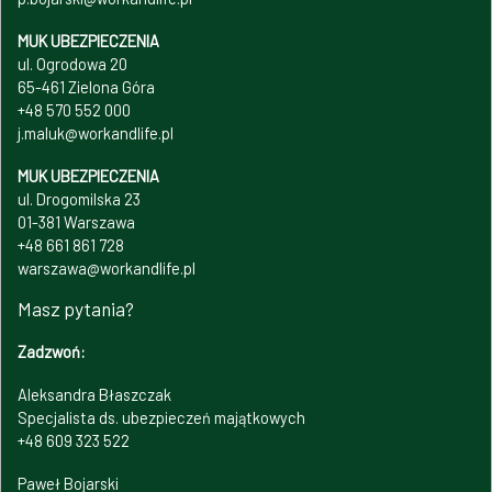
MUK UBEZPIECZENIA
ul. Ogrodowa 20
65-461 Zielona Góra
+48 570 552 000
j.maluk@workandlife.pl
MUK UBEZPIECZENIA
ul. Drogomilska 23
01-381 Warszawa
+48 661 861 728
warszawa@workandlife.pl
Masz pytania?
Zadzwoń:
Aleksandra Błaszczak
Specjalista ds. ubezpieczeń majątkowych
+48 609 323 522
Paweł Bojarski